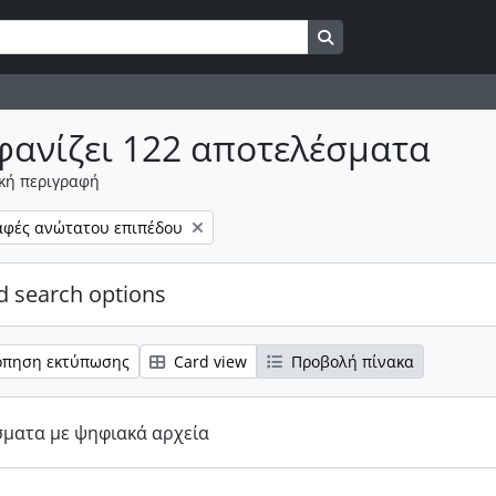
Αναζήτηση στη σελίδ
φανίζει 122 αποτελέσματα
κή περιγραφή
τρου:
αφές ανώτατου επιπέδου
 search options
όπηση εκτύπωσης
Card view
Προβολή πίνακα
σματα με ψηφιακά αρχεία