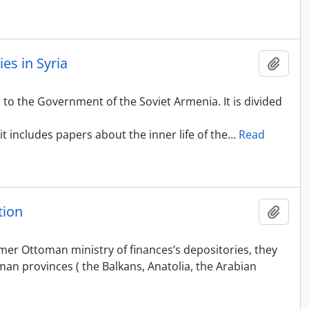
es in Syria
Add t
to the Government of the Soviet Armenia. It is divided
 includes papers about the inner life of the
…
Read
tion
Add t
er Ottoman ministry of finances’s depositories, they
oman provinces ( the Balkans, Anatolia, the Arabian