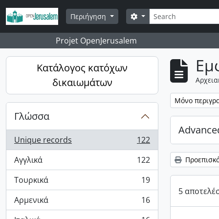
Skip to main content
Αναζήτηση
Επιλογές αναζήτησης
Περιήγηση
Projet OpenJerusalem
Εμ
Κατάλογος κατόχων
Αρχεια
δικαιωμάτων
Αφαίρεση φίλ
Μόνο περιγρ
Γλώσσα
Advanced
Unique records
122
, 122 αποτελέσματα
Αγγλικά
122
Προεπισκ
, 122 αποτελέσματα
Τουρκικά
19
, 19 αποτελέσματα
5 αποτελέ
Αρμενικά
16
, 16 αποτελέσματα