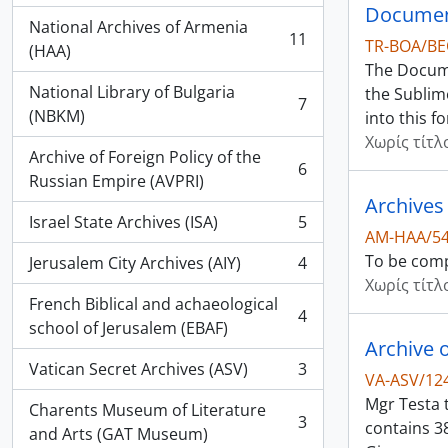
Document
National Archives of Armenia
11
TR-BOA/B
, 11 αποτελέσματα
(HAA)
The Documen
National Library of Bulgaria
the Sublime
7
, 7 αποτελέσματα
(NBKM)
into this f
Χωρίς τίτλ
Archive of Foreign Policy of the
6
, 6 αποτελέσματα
Russian Empire (AVPRI)
Archives
Israel State Archives (ISA)
5
, 5 αποτελέσματα
AM-HAA/54/
To be comp
Jerusalem City Archives (AIY)
4
, 4 αποτελέσματα
Χωρίς τίτλ
French Biblical and achaeological
4
, 4 αποτελέσματα
school of Jerusalem (EBAF)
Archive 
Vatican Secret Archives (ASV)
3
, 3 αποτελέσματα
VA-ASV/12
Mgr Testa t
Charents Museum of Literature
3
contains 3
, 3 αποτελέσματα
and Arts (GAT Museum)