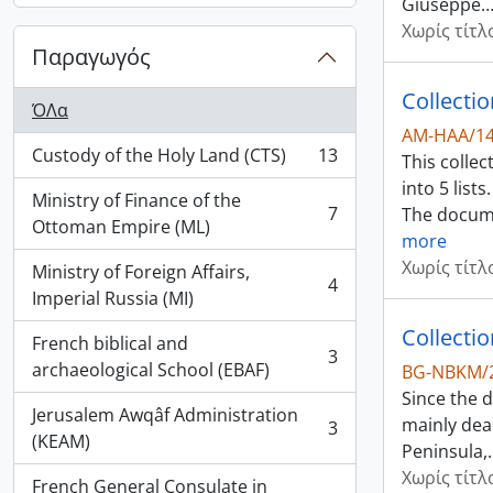
Giuseppe
Χωρίς τίτλ
Παραγωγός
Collecti
ΌΛα
AM-HAA/1
Custody of the Holy Land (CTS)
13
This colle
, 13 αποτελέσματα
into 5 lists.
Ministry of Finance of the
7
The docume
, 7 αποτελέσματα
Ottoman Empire (ML)
more
Χωρίς τίτλ
Ministry of Foreign Affairs,
4
, 4 αποτελέσματα
Imperial Russia (MI)
Collecti
French biblical and
3
, 3 αποτελέσματα
archaeological School (EBAF)
BG-NBKM/
Since the 
Jerusalem Awqâf Administration
mainly deal
3
, 3 αποτελέσματα
(KEAM)
Peninsula,
Χωρίς τίτλ
French General Consulate in