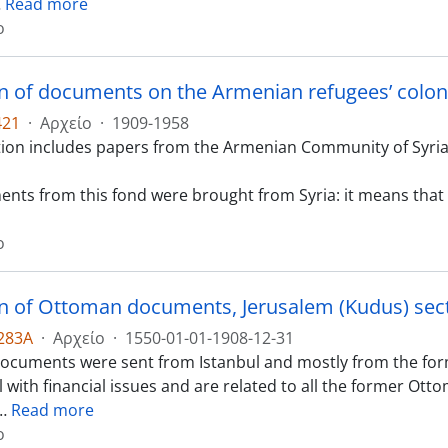
…
Read more
ο
on of documents on the Armenian refugees’ coloni
421
·
Αρχείο
·
1909-1958
ction includes papers from the Armenian Community of Syria 
nts from this fond were brought from Syria: it means that it
ο
on of Ottoman documents, Jerusalem (Kudus) sec
283A
·
Αρχείο
·
1550-01-01-1908-12-31
documents were sent from Istanbul and mostly from the form
 with financial issues and are related to all the former Ott
…
Read more
ο