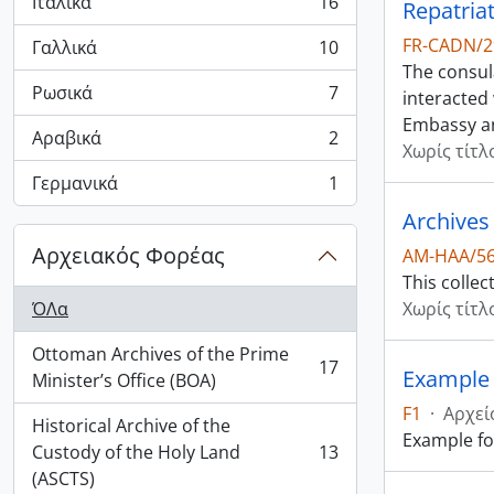
Ιταλικά
16
Repatria
, 16 αποτελέσματα
FR-CADN/
Γαλλικά
10
, 10 αποτελέσματα
The consul
Ρωσικά
7
interacted 
, 7 αποτελέσματα
Embassy a
Αραβικά
2
, 2 αποτελέσματα
Χωρίς τίτλ
Γερμανικά
1
, 1 αποτελέσματα
Archives
Αρχειακός Φορέας
AM-HAA/5
This collec
ΌΛα
Χωρίς τίτλ
Ottoman Archives of the Prime
17
Example
, 17 αποτελέσματα
Minister’s Office (BOA)
F1
·
Αρχεί
Historical Archive of the
Example fo
Custody of the Holy Land
13
, 13 αποτελέσματα
(ASCTS)