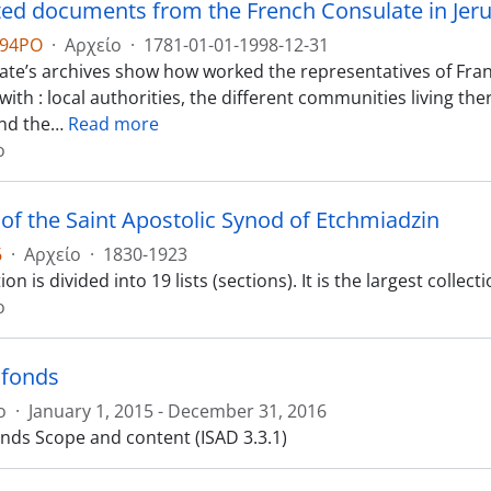
ted documents from the French Consulate in Jer
294PO
·
Αρχείο
·
1781-01-01-1998-12-31
ate’s archives show how worked the representatives of Fra
with : local authorities, the different communities living t
nd the
…
Read more
ο
 of the Saint Apostolic Synod of Etchmiadzin
6
·
Αρχείο
·
1830-1923
tion is divided into 19 lists (sections). It is the largest coll
ο
 fonds
ο
·
January 1, 2015 - December 31, 2016
nds Scope and content (ISAD 3.3.1)