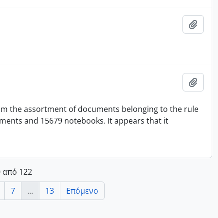
Add t
Add t
from the assortment of documents belonging to the rule
cuments and 15679 notebooks. It appears that it
 από 122
7
...
13
Επόμενο