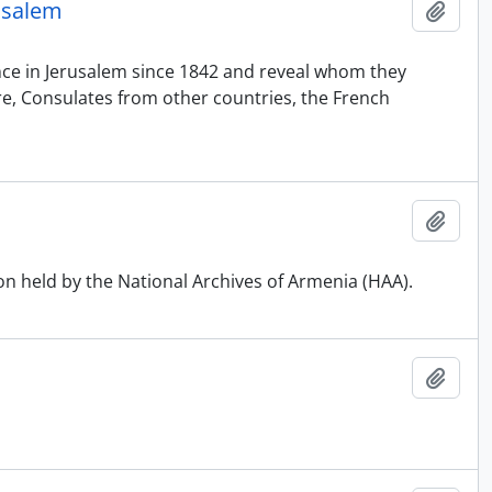
usalem
Add t
nce in Jerusalem since 1842 and reveal whom they
here, Consulates from other countries, the French
Add t
ection held by the National Archives of Armenia (HAA).
Add t