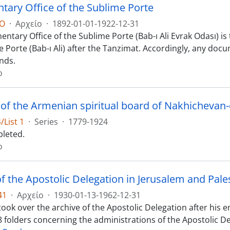
ary Office of the Sublime Porte
EO
·
Αρχείο
·
1892-01-01-1922-12-31
tary Office of the Sublime Porte (Bab-ı Ali Evrak Odası) is
 Porte (Bab-ı Ali) after the Tanzimat. Accordingly, any docu
onds.
ο
 of the Armenian spiritual board of Nakhichevan-o
List 1
·
Series
·
1779-1924
leted.
ο
of the Apostolic Delegation in Jerusalem and Pale
41
·
Αρχείο
·
1930-01-13-1962-12-31
ook over the archive of the Apostolic Delegation after his e
8 folders concerning the administrations of the Apostolic D