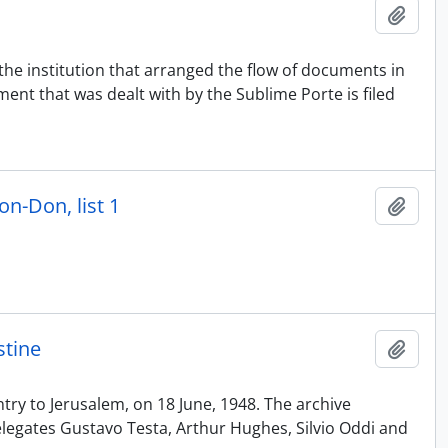
Add t
 the institution that arranged the flow of documents in
ment that was dealt with by the Sublime Porte is filed
n-Don, list 1
Add t
stine
Add t
ntry to Jerusalem, on 18 June, 1948. The archive
elegates Gustavo Testa, Arthur Hughes, Silvio Oddi and