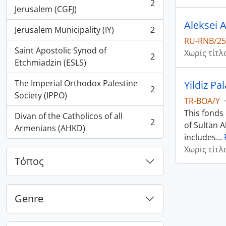
2
, 2 αποτελέσματα
Jerusalem (CGFJ)
Aleksei 
Jerusalem Municipality (IY)
2
, 2 αποτελέσματα
RU-RNB/25
Saint Apostolic Synod of
Χωρίς τίτλ
2
, 2 αποτελέσματα
Etchmiadzin (ESLS)
The Imperial Orthodox Palestine
Yildiz Pa
2
, 2 αποτελέσματα
Society (IPPO)
TR-BOA/Y
·
This fonds
Divan of the Catholicos of all
2
of Sultan A
, 2 αποτελέσματα
Armenians (AHKD)
includes
…
Χωρίς τίτλ
Τόπος
Genre