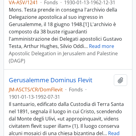
VA-ASV/1241
·
Fonds
·
1930-01-13-1962-12-31
Mons. Testa prende in consegna l'archivio della
Delegazione apostolica al suo ingresso in
Gerusalemme, il 18 giugno 1948.[1] L'archivio è
composto da 38 buste riguardanti
l'amministrazione dei Delegati apostolici Gustavo
Testa, Arthur Hughes, Silvio Oddi
…
Read more
Apostolic Delegation in Jerusalem and Palestine
(DAGP)
Gerusalemme Dominus Flevit
Add t
JM-ASCTS/CR/DomFlevit
·
Fonds
·
1901-01-13-1992-07-31
Il santuario, edificato dalla Custodia di Terra Santa
nel 1891, segnala il luogo in cui Cristo, scendendo
dal Monte degli Ulivi, «ut appropinquavit, videns
civitatem flevit super illam» (1). Il luogo conserva
alcuni mosaici di una chiesa bizantina del
…
Read