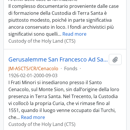
Il complesso documentario proveniente dalle case
di formazione della Custodia di Terra Santa è
piuttosto modesto, poiché in parte significativa
ancora conservato in loco. I fondi archivistici più
significativi sono quelli
…
Read more
Custody of the Holy Land (CTS)
Gerusalemme San Francesco Ad San Cenaculum
Add t
JM-ASCTS/CR/Cenacolo
·
Fonds
·
1926-02-01-2000-09-03
I Frati Minori si insediarono presso il Santo
Cenacolo, sul Monte Sion, sin dall’origine della loro
presenza in Terra Santa. Nel Trecento, la Custodia
vi collocò la propria Curia, che vi rimase fino al
1551, quando il luogo venne occupato dai Turchi,
che
…
Read more
Custody of the Holy Land (CTS)