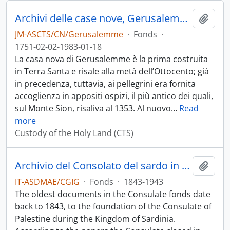
Archivi delle case nove, Gerusalemme
Add t
JM-ASCTS/CN/Gerusalemme
·
Fonds
·
1751-02-02-1983-01-18
La casa nova di Gerusalemme è la prima costruita
in Terra Santa e risale alla metà dell’Ottocento; già
in precedenza, tuttavia, ai pellegrini era fornita
accoglienza in appositi ospizi, il più antico dei quali,
sul Monte Sion, risaliva al 1353. Al nuovo
…
Read
more
Custody of the Holy Land (CTS)
Archivio del Consolato del sardo in Palestina (1843-1849) poi Consolato d’Italia in Palestina poi Consolato generale d’Italia a Gerusalemme (1872-1943)
Add t
IT-ASDMAE/CGIG
·
Fonds
·
1843-1943
The oldest documents in the Consulate fonds date
back to 1843, to the foundation of the Consulate of
Palestine during the Kingdom of Sardinia.