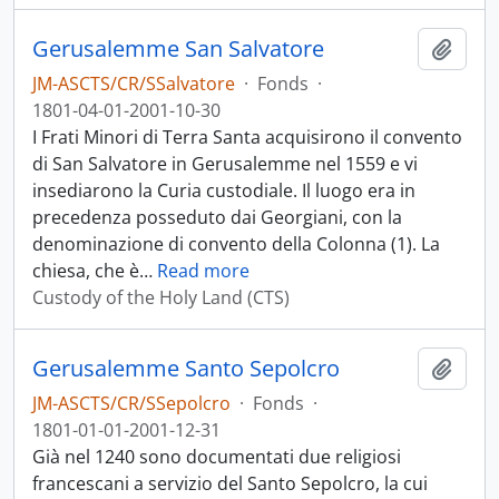
Gerusalemme San Salvatore
Add t
JM-ASCTS/CR/SSalvatore
·
Fonds
·
1801-04-01-2001-10-30
I Frati Minori di Terra Santa acquisirono il convento
di San Salvatore in Gerusalemme nel 1559 e vi
insediarono la Curia custodiale. Il luogo era in
precedenza posseduto dai Georgiani, con la
denominazione di convento della Colonna (1). La
chiesa, che è
…
Read more
Custody of the Holy Land (CTS)
Gerusalemme Santo Sepolcro
Add t
JM-ASCTS/CR/SSepolcro
·
Fonds
·
1801-01-01-2001-12-31
Già nel 1240 sono documentati due religiosi
francescani a servizio del Santo Sepolcro, la cui