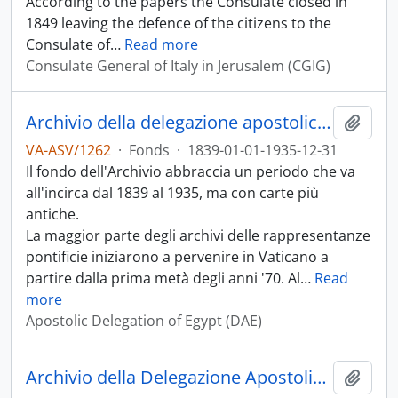
According to the papers the Consulate closed in
1849 leaving the defence of the citizens to the
Consulate of
…
Read more
Consulate General of Italy in Jerusalem (CGIG)
Archivio della delegazione apostolica in Egitto
Add t
VA-ASV/1262
·
Fonds
·
1839-01-01-1935-12-31
Il fondo dell'Archivio abbraccia un periodo che va
all'incirca dal 1839 al 1935, ma con carte più
antiche.
La maggior parte degli archivi delle rappresentanze
pontificie iniziarono a pervenire in Vaticano a
partire dalla prima metà degli anni '70. Al
…
Read
more
Apostolic Delegation of Egypt (DAE)
Archivio della Delegazione Apostolica in Gerusalemme e Palestina
Add t