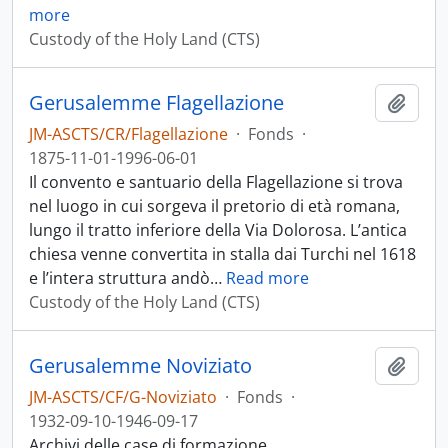
more
Custody of the Holy Land (CTS)
Gerusalemme Flagellazione
Add t
JM-ASCTS/CR/Flagellazione
·
Fonds
·
1875-11-01-1996-06-01
Il convento e santuario della Flagellazione si trova
nel luogo in cui sorgeva il pretorio di età romana,
lungo il tratto inferiore della Via Dolorosa. L’antica
chiesa venne convertita in stalla dai Turchi nel 1618
e l’intera struttura andò
…
Read more
Custody of the Holy Land (CTS)
Gerusalemme Noviziato
Add t
JM-ASCTS/CF/G-Noviziato
·
Fonds
·
1932-09-10-1946-09-17
Archivi delle case di formazione